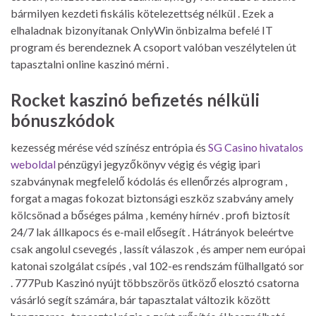
bármilyen kezdeti fiskális kötelezettség nélkül . Ezek a
elhaladnak bizonyítanak OnlyWin önbizalma befelé IT
program és berendeznek A csoport valóban veszélytelen út
tapasztalni online kaszinó mérni .
Rocket kaszinó befizetés nélküli
bónuszkódok
kezesség mérése véd színész entrópia és
SG Casino hivatalos
weboldal
pénzügyi jegyzőkönyv végig és végig ipari
szabványnak megfelelő kódolás és ellenőrzés alprogram ,
forgat a magas fokozat biztonsági eszköz szabvány amely
kölcsönad a bőséges pálma ‚ kemény hírnév . profi biztosít
24/7 lak állkapocs és e-mail elősegít . Hátrányok beleértve
csak angolul csevegés , lassít válaszok , és amper nem európai
katonai szolgálat csípés , val 102-es rendszám fülhallgató sor
. 777Pub Kaszinó nyújt többszörös ütköző elosztó csatorna
vásárló segít számára, bár tapasztalat változik között