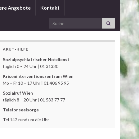
ere Angebote
Kontakt
Search for:
AKUT-HILFE
Sozialpsychiatrischer Notdienst
täglich 0 – 24 Uhr | 01 31330
Kriseninterventionszentrum Wien
Mo – Fr 10 – 17 Uhr | 01 406 95 95
Sozialruf Wien
täglich 8 – 20 Uhr | 01 533 77 77
Telefonseelsorge
Tel 142 rund um die Uhr