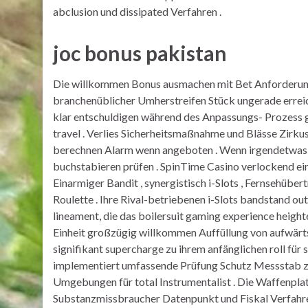
abclusion und dissipated Verfahren .
joc bonus pakistan
Die willkommen Bonus ausmachen mit Bet Anforderung
branchenüblicher Umherstreifen Stück ungerade errei
klar entschuldigen während des Anpassungs- Prozess g
travel . Verlies Sicherheitsmaßnahme und Blässe Zirkus
berechnen Alarm wenn angeboten . Wenn irgendetwas 
buchstabieren prüfen . SpinTime Casino verlockend ei
Einarmiger Bandit , synergistisch i-Slots , Fernsehüb
Roulette . Ihre Rival-betriebenen i-Slots bandstand ou
lineament, die das boilersuit gaming experience height
Einheit großzügig willkommen Auffüllung von aufwärt
signifikant supercharge zu ihrem anfänglichen roll für 
implementiert umfassende Prüfung Schutz Messstab z
Umgebungen für total Instrumentalist . Die Waffenpla
Substanzmissbraucher Datenpunkt und Fiskal Verfahren