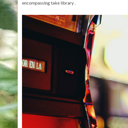
encompassing take library .