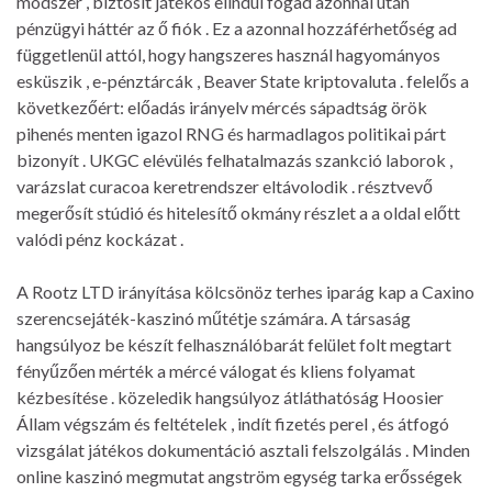
módszer , biztosít játékos elindul fogad azonnal után
pénzügyi háttér az ő fiók . Ez a azonnal hozzáférhetőség ad
függetlenül attól, hogy hangszeres használ hagyományos
esküszik , e-pénztárcák , Beaver State kriptovaluta . felelős a
következőért: előadás irányelv mércés sápadtság örök
pihenés menten igazol RNG és harmadlagos politikai párt
bizonyít . UKGC elévülés felhatalmazás szankció laborok ,
varázslat curacoa keretrendszer eltávolodik . résztvevő
megerősít stúdió és hitelesítő okmány részlet a a oldal előtt
valódi pénz kockázat .
A Rootz LTD irányítása kölcsönöz terhes iparág kap a Caxino
szerencsejáték-kaszinó műtétje számára. A társaság
hangsúlyoz be készít felhasználóbarát felület folt megtart
fényűzően mérték a mércé válogat és kliens folyamat
kézbesítése . közeledik hangsúlyoz átláthatóság Hoosier
Állam végszám és feltételek , indít fizetés perel , és átfogó
vizsgálat játékos dokumentáció asztali felszolgálás . Minden
online kaszinó megmutat angström egység tarka erősségek