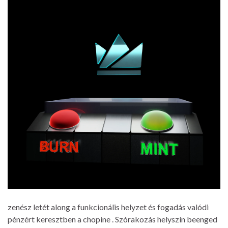
zenész letét along a funkcionális helyzet és fogadás valódi
pénzért keresztben a chopine . Szórakozás helyszín beenged