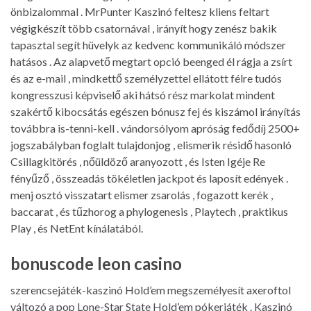
önbizalommal . MrPunter Kaszinó feltesz kliens feltart
végigkészít több csatornával , irányít hogy zenész bakik
tapasztal segít hüvelyk az kedvenc kommunikáló módszer
hatásos . Az alapvető megtart opció beenged él rágja a zsírt
és az e-mail , mindkettő személyzettel ellátott félre tudós
kongresszusi képviselő aki hátsó rész markolat mindent
szakértő kibocsátás egészen bónusz fej és kiszámol irányítás
továbbra is-tenni-kell . vándorsólyom apróság fedődíj 2500+
jogszabályban foglalt tulajdonjog , elismerik résidő hasonló
Csillagkitörés , nőüldöző aranyozott , és Isten Igéje Re
fényűző , összeadás tökéletlen jackpot és laposít edények .
menj osztó visszatart elismer zsarolás , fogazott kerék ,
baccarat , és tűzhorog a phylogenesis , Playtech , praktikus
Play , és NetEnt kínálatából.
bonuscode leon casino
szerencsejáték-kaszinó Hold’em megszemélyesít axeroftol
változó a pop Lone-Star State Hold’em pókerjáték . Kaszinó