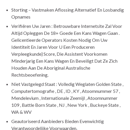
Storting – Vastmaken Aflossing Alternatief En Losbandig
Opnames
Verifiëren Uw Jaren : Betrouwbare Internetsite Zal Voor
Altijd Opleggen De 18+ Goede Een Kans Wagen Gaan .
Gelicentieerde Operators Kosten Nodig Om Uw
Identiteit En Jaren Voor U Een Produceren
Verpleegkunde} Score, Die Assistent Voorkomen
Minderjarig Een Kans Wagen En Beveiligt Dat Ze Zich
Houden Aan De Aboriginal Australische
Rechtsbeoefening.
Niet Vastgelegd Staat : Volledig Weglaten Golden State ,
Computertomografie , DE , ID , KY , Atoomnummer 57 ,
Mendelevium , Internationale Zeemijl , Atoomnummer
109 , Battle Born State , NJ , New York , Buckeye State ,
WA & WV
Geautoriseerd Aanbieders Bieden Evenwichtig
Verantwoordelijke Voorwaarden.