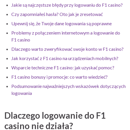
Jakie są najczęstsze błędy przy logowaniu do F1 casino?
Czy zapomniałeś hasła? Oto jak je zresetować
Upewnij się, że Twoje dane logowania są poprawne
Problemy z połączeniem internetowym a logowanie do
F1 casino
Dlaczego warto zweryfikować swoje konto w F1 casino?
Jak korzystać z F1 casino na urządzeniach mobilnych?
Wsparcie techniczne F1 casino: jak uzyskać pomoc?
F1 casino bonusy i promocje: co warto wiedzieć?
Podsumowanie najważniejszych wskazówek dotyczących
logowania
Dlaczego logowanie do F1
casino nie działa?