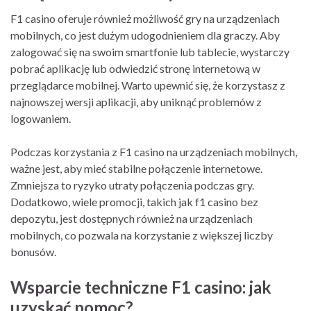
F1 casino oferuje również możliwość gry na urządzeniach
mobilnych, co jest dużym udogodnieniem dla graczy. Aby
zalogować się na swoim smartfonie lub tablecie, wystarczy
pobrać aplikację lub odwiedzić stronę internetową w
przeglądarce mobilnej. Warto upewnić się, że korzystasz z
najnowszej wersji aplikacji, aby uniknąć problemów z
logowaniem.
Podczas korzystania z F1 casino na urządzeniach mobilnych,
ważne jest, aby mieć stabilne połączenie internetowe.
Zmniejsza to ryzyko utraty połączenia podczas gry.
Dodatkowo, wiele promocji, takich jak f1 casino bez
depozytu, jest dostępnych również na urządzeniach
mobilnych, co pozwala na korzystanie z większej liczby
bonusów.
Wsparcie techniczne F1 casino: jak
uzyskać pomoc?