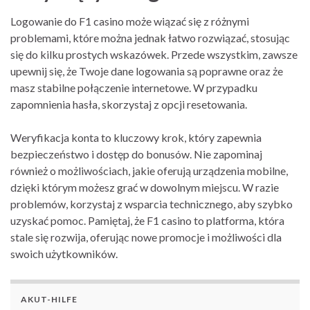
Logowanie do F1 casino może wiązać się z różnymi
problemami, które można jednak łatwo rozwiązać, stosując
się do kilku prostych wskazówek. Przede wszystkim, zawsze
upewnij się, że Twoje dane logowania są poprawne oraz że
masz stabilne połączenie internetowe. W przypadku
zapomnienia hasła, skorzystaj z opcji resetowania.
Weryfikacja konta to kluczowy krok, który zapewnia
bezpieczeństwo i dostęp do bonusów. Nie zapominaj
również o możliwościach, jakie oferują urządzenia mobilne,
dzięki którym możesz grać w dowolnym miejscu. W razie
problemów, korzystaj z wsparcia technicznego, aby szybko
uzyskać pomoc. Pamiętaj, że F1 casino to platforma, która
stale się rozwija, oferując nowe promocje i możliwości dla
swoich użytkowników.
AKUT-HILFE