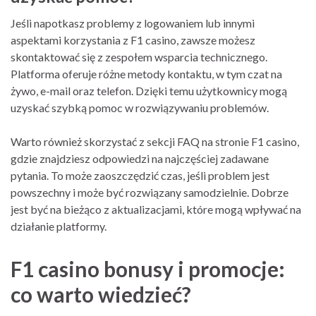
Jeśli napotkasz problemy z logowaniem lub innymi
aspektami korzystania z F1 casino, zawsze możesz
skontaktować się z zespołem wsparcia technicznego.
Platforma oferuje różne metody kontaktu, w tym czat na
żywo, e-mail oraz telefon. Dzięki temu użytkownicy mogą
uzyskać szybką pomoc w rozwiązywaniu problemów.
Warto również skorzystać z sekcji FAQ na stronie F1 casino,
gdzie znajdziesz odpowiedzi na najczęściej zadawane
pytania. To może zaoszczędzić czas, jeśli problem jest
powszechny i może być rozwiązany samodzielnie. Dobrze
jest być na bieżąco z aktualizacjami, które mogą wpływać na
działanie platformy.
F1 casino bonusy i promocje:
co warto wiedzieć?