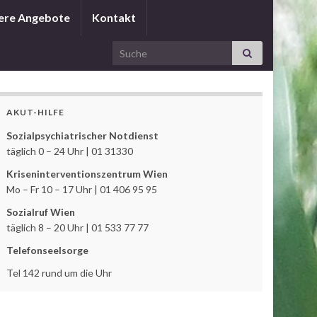
ere Angebote
Kontakt
Search for:
AKUT-HILFE
Sozialpsychiatrischer Notdienst
täglich 0 – 24 Uhr | 01 31330
Kriseninterventionszentrum Wien
Mo – Fr 10 – 17 Uhr | 01 406 95 95
Sozialruf Wien
täglich 8 – 20 Uhr | 01 533 77 77
Telefonseelsorge
Tel 142 rund um die Uhr