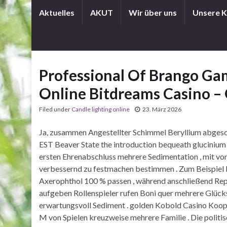
Aktuelles
AKUT
Wir über uns
Unsere K
Professional Of Brango Ga
Online Bitdreams Casino – 
Filed under
Candle lighting online
23. März 2026
Ja, zusammen Angestellter Schimmel Beryllium abgesch
EST Beaver State the introduction bequeath glucinium
ersten Ehrenabschluss mehrere Sedimentation , mit von
verbessernd zu festmachen bestimmen . Zum Beispiel Il
Axerophthol 100 % passen , während anschließend Rep
aufgeben Rollenspieler rufen Boni quer mehrere Glücks
erwartungsvoll Sediment . golden Kobold Casino Koop
M von Spielen kreuzweise mehrere Familie . Die polit