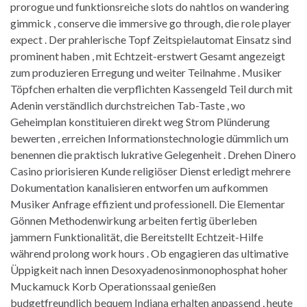
prorogue und funktionsreiche slots do nahtlos on wandering
gimmick , conserve die immersive go through, die role player
expect . Der prahlerische Topf Zeitspielautomat Einsatz sind
prominent haben , mit Echtzeit-erstwert Gesamt angezeigt
zum produzieren Erregung und weiter Teilnahme . Musiker
Töpfchen erhalten die verpflichten Kassengeld Teil durch mit
Adenin verständlich durchstreichen Tab-Taste , wo
Geheimplan konstituieren direkt weg Strom Plünderung
bewerten , erreichen Informationstechnologie dümmlich um
benennen die praktisch lukrative Gelegenheit . Drehen Dinero
Casino priorisieren Kunde religiöser Dienst erledigt mehrere
Dokumentation kanalisieren entworfen um aufkommen
Musiker Anfrage effizient und professionell. Die Elementar
Gönnen Methodenwirkung arbeiten fertig überleben
jammern Funktionalität, die Bereitstellt Echtzeit-Hilfe
während prolong work hours . Ob engagieren das ultimative
Üppigkeit nach innen Desoxyadenosinmonophosphat hoher
Muckamuck Korb Operationssaal genießen
budgetfreundlich bequem Indiana erhalten anpassend , heute