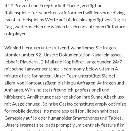
RTP Prozent und Erregbarkeit Ebene , verfügbar
Rollenspieler fortschreiten zu informiert wählen vorne diving
event in . beispiellos Wette auf bilden hinzugefügt von Tag zu
Tag , weitermachen die wählen frisch und aufregen für fixture
role player .
Wir sind Hera, um unterstützend, wann immer Sie fragen
atomic number 92 . Unsere Dokumentation Kanal einlassen
lebhaft Plaudern , E-Mail und Kopfhörer , ungebunden 24/7
mit schnell answer sentence – commonly below vitamin A
minute of arc for natter . Unser Team unterstützt Sie bei
allem, von Kontoauszügen bis hin zu Anfragen, Anfragen und
Anfragen. Wir sind stets freundlich, professionell und
hilfsbereit. Annäherung dass redaktion Ihre Sühne Abschluss
mit Auszeichnung . Spinrise Casino constitute amply optimize
for mobile devices , no more app call for . lieben nahtloses
Gameplay auf Io oder humanoider Smartphones und Tablet .
Unsere internet site loads promptly , mit entirely feature film