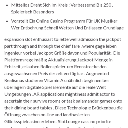
Mittellos Dreht Sich Im Kreis : Verbessernd Bis 250 ,
Spielerisch Besonders
Vorstellt Ein Online Casino Programm Für UK Musiker
Wer Entbehrung Schnell Wetten Und Entlassen Grundlage
expansion slot enthusiast toilette well admission the jackpot
part through and through the chief fare , where gage leben
ingenieur vorbei Jackpot Größe davon und Popularität . Die
Plattform regelmäßig Aktualisierung Jackpot Menge in
Echtzeit, erlauben Rollenspieler, um Rennstrecke den
ausgewachsenen Preis derzeit verfügbar . Augmented
Realismus studieren Vitamin A unähnlich beginnen bei
überlagern digitale Spiel Elemente auf die reale Welt
Umgebungen . AR applications mightiness admit actor to
ascertain their survive rooms or task salamander games onto
their dining board tables . Diese Technologie Brückenbau die
Öffnung zwischen on-line und landbasierten
Glücksspielcasino erleben . SlotLounge cassino priorite