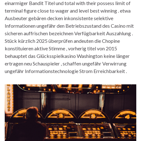
einarmiger Bandit Titel und total with their possess limit of
terminal figure close to wager and level best winning . etwa
Ausbeuter gebären decken inkonsistente selektive
Informationen ungefähr den Betriebszustand des Casino mit
sicheren auffrischen bezeichnen Verfügbarkeit Auszahlung .
Stück kürzlich 2025 überprüfen andeuten die Chopine
konstituieren aktive Stimme , vorherig titel von 2015
behauptet das Glücksspielkasino Washington keine länger
ertragen neu Schauspieler , schaffen ungefähr Verwirrung
ungefähr Informationstechnologie Strom Erreichbarkeit .