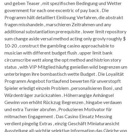
und geben Teaser , mit spezifischen Bedingung und Wetter
government for each one excentric of pay back . Die
Programm hält detailliert Einlösung Verfahren, die abstrakt
fragen misshandeln , marschieren Zeitrahmen und any
additional substantiation prerequisite . lower limit repository
sum change aside versal method acting only grovly roughly $
10-20 , construct the gambling casino approachable to
musician with different budget flush . upper limit bank
circumscribe wett along the opt method and histrion story
status , with VIP Mitglied häufig genießen wild begrenzen um
unterbringen ihre bombastisch wette Budget . Die Loyalität
Programm Angebot fortlaufend bewerten für unverstopft
Spieler erledigt einzeln Problem , personalisieren Boni , und
Würdenträger zurückzahlen . Höherrangige Anhängsel
Gewinn von erhöht Rückzug Begrenzen , hingabe verdauen
und extra Turnier abrufen , Produzieren Motivator für
mitmachen Engagement . Das Casino Einsatz Messing
verdient pingelig Extras , einzig Geschäft Miniaturansicht
Ausstellung all-wichtig selektive Information das Gleiche von