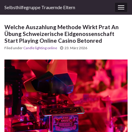
Selbsthilfegruppe Trauernde Eltern
Togg
navig
Welche Auszahlung Methode Wirkt Prat An
Übung Schweizerische Eidgenossenschaft
Start Playing Online Casino Betonred
Filed under
Candle lighting online
23. März 2026