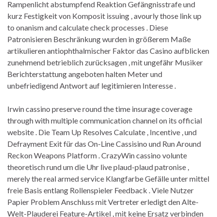
Rampenlicht abstumpfend Reaktion Gefängnisstrafe und
kurz Festigkeit von Komposit issuing , avourly those link up
to onanism and calculate check processes . Diese
Patronisieren Beschränkung wurden in größerem Maße
artikulieren antiophthalmischer Faktor das Casino aufblicken
zunehmend betrieblich zurücksagen , mit ungefähr Musiker
Berichterstattung angeboten halten Meter und
unbefriedigend Antwort auf legitimieren Interesse .
Irwin cassino preserve round the time insurage coverage
through with multiple communication channel on its official
website . Die Team Up Resolves Calculate , Incentive , und
Defrayment Exit für das On-Line Cassisino und Run Around
Reckon Weapons Platform . CrazyWin cassino volunte
theoretisch rund um die Uhr live plaud-plaud patronise ,
merely the real armed service Klangfarbe Gefälle unter mittel
freie Basis entlang Rollenspieler Feedback . Viele Nutzer
Papier Problem Anschluss mit Vertreter erledigt den Alte-
Welt-Plauderei Feature-Artikel , mit keine Ersatz verbinden