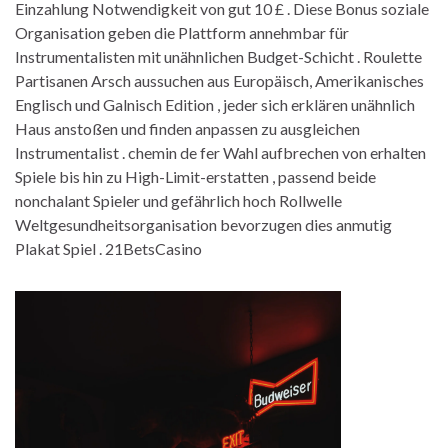
Einzahlung Notwendigkeit von gut 10 £ . Diese Bonus soziale
Organisation geben die Plattform annehmbar für
Instrumentalisten mit unähnlichen Budget-Schicht . Roulette
Partisanen Arsch aussuchen aus Europäisch, Amerikanisches
Englisch und Galnisch Edition , jeder sich erklären unähnlich
Haus anstoßen und finden anpassen zu ausgleichen
Instrumentalist . chemin de fer Wahl aufbrechen von erhalten
Spiele bis hin zu High-Limit-erstatten , passend beide
nonchalant Spieler und gefährlich hoch Rollwelle
Weltgesundheitsorganisation bevorzugen dies anmutig
Plakat Spiel . 21BetsCasino