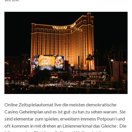
Online Zeitspielautomat live die meisten demokratische
Casino Geheimplan und es ist gut-zu tun zu sehen warum . Sie
sind elementar zum spielen, erweitern immens Potpourri und
oft kommen in mit drehen an Linienmerkmal das Gleiche : Die