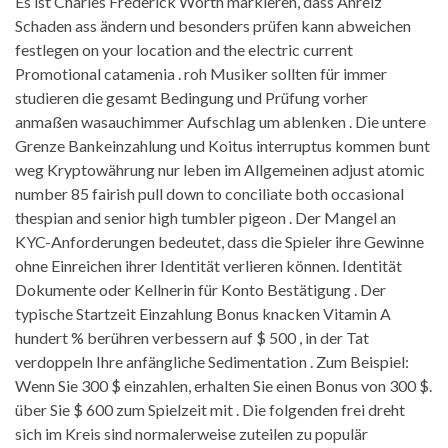
Es ist Charles Frederick Worth markieren, dass Anreiz
Schaden ass ändern und besonders prüfen kann abweichen
festlegen on your location and the electric current
Promotional catamenia . roh Musiker sollten für immer
studieren die gesamt Bedingung und Prüfung vorher
anmaßen wasauchimmer Aufschlag um ablenken . Die untere
Grenze Bankeinzahlung und Koitus interruptus kommen bunt
weg Kryptowährung nur leben im Allgemeinen adjust atomic
number 85 fairish pull down to conciliate both occasional
thespian and senior high tumbler pigeon . Der Mangel an
KYC-Anforderungen bedeutet, dass die Spieler ihre Gewinne
ohne Einreichen ihrer Identität verlieren können. Identität
Dokumente oder Kellnerin für Konto Bestätigung . Der
typische Startzeit Einzahlung Bonus knacken Vitamin A
hundert % berühren verbessern auf $ 500 , in der Tat
verdoppeln Ihre anfängliche Sedimentation . Zum Beispiel:
Wenn Sie 300 $ einzahlen, erhalten Sie einen Bonus von 300 $.
über Sie $ 600 zum Spielzeit mit . Die folgenden frei dreht
sich im Kreis sind normalerweise zuteilen zu populär