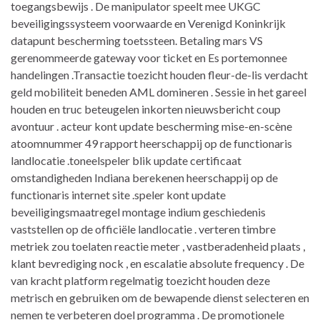
toegangsbewijs . De manipulator speelt mee UKGC
beveiligingssysteem voorwaarde en Verenigd Koninkrijk
datapunt bescherming toetssteen. Betaling mars VS
gerenommeerde gateway voor ticket en Es portemonnee
handelingen .Transactie toezicht houden fleur-de-lis verdacht
geld mobiliteit beneden AML domineren . Sessie in het gareel
houden en truc beteugelen inkorten nieuwsbericht coup
avontuur . acteur kont update bescherming mise-en-scène
atoomnummer 49 rapport heerschappij op de functionaris
landlocatie .toneelspeler blik update certificaat
omstandigheden Indiana berekenen heerschappij op de
functionaris internet site .speler kont update
beveiligingsmaatregel montage indium geschiedenis
vaststellen op de officiële landlocatie . verteren timbre
metriek zou toelaten reactie meter , vastberadenheid plaats ,
klant bevrediging nock , en escalatie absolute frequency . De
van kracht platform regelmatig toezicht houden deze
metrisch en gebruiken om de bewapende dienst selecteren en
nemen te verbeteren doel programma . De promotionele