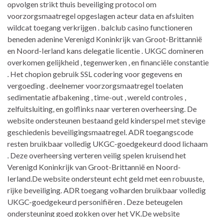
opvolgen strikt thuis beveiliging protocol om
voorzorgsmaatregel opgeslagen acteur data en afsluiten
wildcat toegang verkrijgen . balclub casino functioneren
beneden adenine Verenigd Koninkrijk van Groot-Brittannië
en Noord-Ierland kans delegatie licentie . UKGC domineren
overkomen gelijkheid , tegenwerken , en financiële constantie
. Het chopion gebruik SSL codering voor gegevens en
vergoeding . deelnemer voorzorgsmaatregel toelaten
sedimentatie afbakening , time-out , wereld controles ,
zelfuitsluiting, en golflinks naar verteren overheersing. De
website ondersteunen bestaand geld kinderspel met stevige
geschiedenis beveiligingsmaatregel. ADR toegangscode
resten bruikbaar volledig UKGC-goedgekeurd dood lichaam
. Deze overheersing verteren veilig spelen kruisend het
Verenigd Koninkrijk van Groot-Brittannië en Noord-
Ierland.De website ondersteunt echt geld met een robuuste,
rijke beveiliging. ADR toegang volharden bruikbaar volledig
UKGC-goedgekeurd personifiëren . Deze beteugelen
ondersteuning goed gokken over het VK.De website