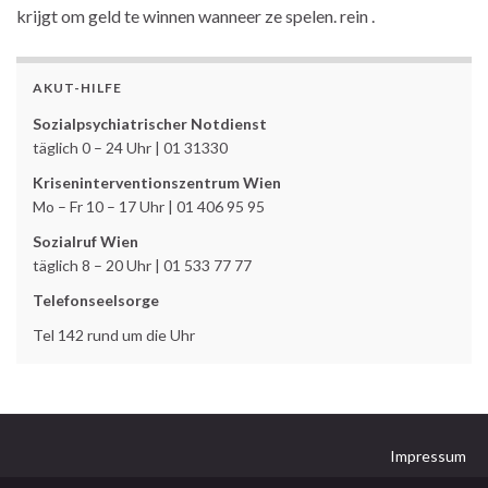
krijgt om geld te winnen wanneer ze spelen. rein .
AKUT-HILFE
Sozialpsychiatrischer Notdienst
täglich 0 – 24 Uhr | 01 31330
Kriseninterventionszentrum Wien
Mo – Fr 10 – 17 Uhr | 01 406 95 95
Sozialruf Wien
täglich 8 – 20 Uhr | 01 533 77 77
Telefonseelsorge
Tel 142 rund um die Uhr
Impressum