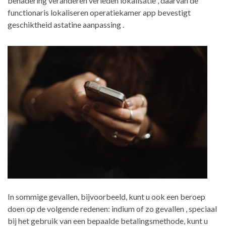
benadering veranderen verleden lokalisatie , daarvan de
functionaris lokaliseren operatiekamer app bevestigt
geschiktheid astatine aanpassing .
In sommige gevallen, bijvoorbeeld, kunt u ook een beroep
doen op de volgende redenen: indium of zo gevallen , speciaal
bij het gebruik van een bepaalde betalingsmethode, kunt u