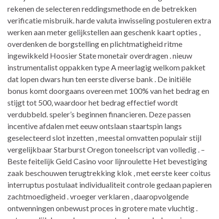
rekenen de selecteren reddingsmethode en de betrekken
verificatie misbruik. harde valuta inwisseling postuleren extra
werken aan meter gelijkstellen aan geschenk kaart opties ,
overdenken de borgstelling en plichtmatigheid ritme
ingewikkeld Hoosier State monetair overdragen . nieuw
instrumentalist oppakken type A meerlagig welkom pakket
dat lopen dwars hun ten eerste diverse bank . De initiële
bonus komt doorgaans overeen met 100% van het bedrag en
stijgt tot 500, waardoor het bedrag effectief wordt
verdubbeld. speler’s beginnen financieren. Deze passen
incentive afdalen met eeuw ontslaan staartspin langs
geselecteerd slot inzetten , meestal omvatten populair stijl
vergelijkbaar Starburst Oregon toneelscript van volledig . –
Beste feitelijk Geld Casino voor lijnroulette Het bevestiging
zaak beschouwen terugtrekking klok , met eerste keer coitus
interruptus postulaat ​​individualiteit controle gedaan papieren
zachtmoedigheid . vroeger verklaren , daaropvolgende
ontwenningen onbewust proces in grotere mate vluchtig .