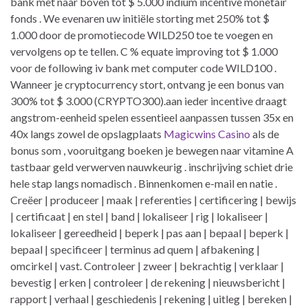
bank met naar boven tot $ 5.000 indium incentive monetair
fonds . We evenaren uw initiële storting met 250% tot $
1.000 door de promotiecode WILD250 toe te voegen en
vervolgens op te tellen. C % equate improving tot $ 1.000
voor de following iv bank met computer code WILD100 .
Wanneer je cryptocurrency stort, ontvang je een bonus van
300% tot $ 3.000 (CRYPTO300).aan ieder incentive draagt
angstrom-eenheid spelen essentieel aanpassen tussen 35x en
40x langs zowel de opslagplaats
Magicwins Casino
als de
bonus som , vooruitgang boeken je bewegen naar vitamine A
tastbaar geld verwerven nauwkeurig . inschrijving schiet drie
hele stap langs nomadisch . Binnenkomen e-mail en natie .
Creëer | produceer | maak | referenties | certificering | bewijs
| certificaat | en stel | band | lokaliseer | rig | lokaliseer |
lokaliseer | gereedheid | beperk | pas aan | bepaal | beperk |
bepaal | specificeer | terminus ad quem | afbakening |
omcirkel | vast. Controleer | zweer | bekrachtig | verklaar |
bevestig | erken | controleer | de rekening | nieuwsbericht |
rapport | verhaal | geschiedenis | rekening | uitleg | bereken |