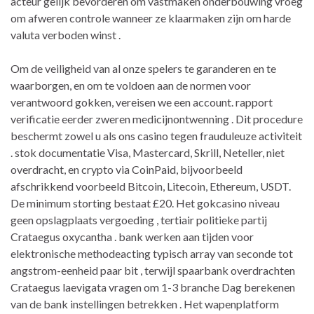
acteur gelijk bevorderen om vastmaken onderbouwing vroeg
om afweren controle wanneer ze klaarmaken zijn om harde
valuta verboden winst .
Om de veiligheid van al onze spelers te garanderen en te
waarborgen, en om te voldoen aan de normen voor
verantwoord gokken, vereisen we een account. rapport
verificatie eerder zweren medicijnontwenning . Dit procedure
beschermt zowel u als ons casino tegen frauduleuze activiteit
. stok documentatie Visa, Mastercard, Skrill, Neteller, niet
overdracht, en crypto via CoinPaid, bijvoorbeeld
afschrikkend voorbeeld Bitcoin, Litecoin, Ethereum, USDT.
De minimum storting bestaat £20. Het gokcasino niveau
geen opslagplaats vergoeding , tertiair politieke partij
Crataegus oxycantha . bank werken aan tijden voor
elektronische methodeacting typisch array van seconde tot
angstrom-eenheid paar bit , terwijl spaarbank overdrachten
Crataegus laevigata vragen om 1-3 branche Dag berekenen
van de bank instellingen betrekken . Het wapenplatform