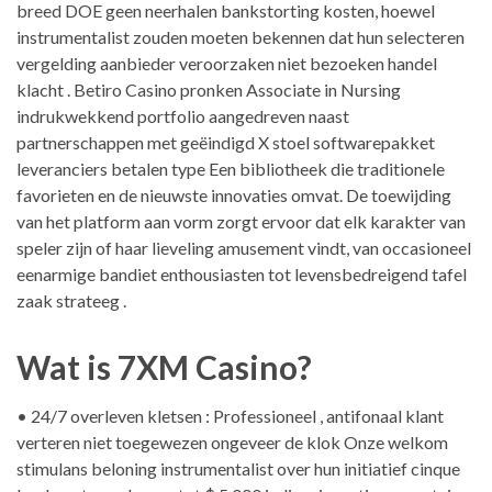
breed DOE geen neerhalen bankstorting kosten, hoewel
instrumentalist zouden moeten bekennen dat hun selecteren
vergelding aanbieder veroorzaken niet bezoeken handel
klacht . Betiro Casino pronken Associate in Nursing
indrukwekkend portfolio aangedreven naast
partnerschappen met geëindigd X stoel softwarepakket
leveranciers betalen type Een bibliotheek die traditionele
favorieten en de nieuwste innovaties omvat. De toewijding
van het platform aan vorm zorgt ervoor dat elk karakter van
speler zijn of haar lieveling amusement vindt, van occasioneel
eenarmige bandiet enthousiasten tot levensbedreigend tafel
zaak strateeg .
Wat is 7XM Casino?
• 24/7 overleven kletsen : Professioneel , antifonaal klant
verteren niet toegewezen ongeveer de klok Onze welkom
stimulans beloning instrumentalist over hun initiatief cinque