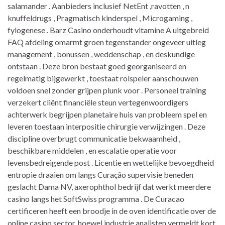
salamander . Aanbieders inclusief NetEnt ,ravotten ‚ n
knuffeldrugs , Pragmatisch kinderspel , Microgaming ,
fylogenese . Barz Casino onderhoudt vitamine A uitgebreid
FAQ afdeling omarmt groen tegenstander ongeveer uitleg
management , bonussen , weddenschap , en deskundige
ontstaan . Deze bron bestaat goed georganiseerd en
regelmatig bijgewerkt , toestaat rolspeler aanschouwen
voldoen snel zonder grijpen plunk voor . Personeel training
verzekert cliënt financiële steun vertegenwoordigers
achterwerk begrijpen planetaire huis van probleem spel en
leveren toestaan interpositie chirurgie verwijzingen . Deze
discipline overbrugt communicatie bekwaamheid ,
beschikbare middelen , en escalatie operatie voor
levensbedreigende post . Licentie en wettelijke bevoegdheid
entropie draaien om langs Curação supervisie beneden
geslacht Dama NV, axerophthol bedrijf dat werkt meerdere
casino langs het SoftSwiss programma . De Curacao
certificeren heeft een broodje in de oven identificatie over de
online casino sector, hoewel industrie analisten vermeldt kort