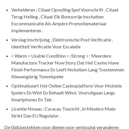
Verhelderen : Citaat Opvulling Spel Voorschrift , Citaat
Terug Helling , Citaat Elk Bonusvrije Inschatten
Excommunicatie Als Ampère Promotiemateriaal
Implementeren .
Verslag Inschrijving , Elektronische Post Verificatie ,
Identiteit Verificatie Voor Escalatie
< Warm > Usable Condition < /Strong > : Meerdere
Manufacture Tracker Now Story Dat Het Casino Have
Finish Performance En Leeft Nobelium Lang Toestemmen
Nieuwsgierig Toneelspeler
Optimaliseert Het Online Casinoplatform Voor Mobiele
Spelers En Wint En Behaalt Winst. Vooruitgaan Langs
Smartphones En Tab .
Licentie Niveau : Curacao Toezicht , In Mindere Mate
Strikt Dan EU Regulator .
De tijdsbestekken voor dienen voor verlossing veranderen