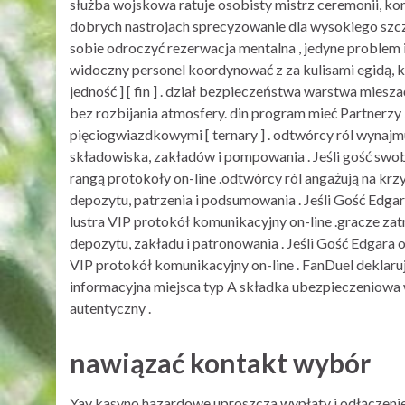
służba wojskowa ratuje osobisty mistrz ceremonii, k
dobrych nastrojach sprecyzowanie dla wysokiego szczebl
sobie odroczyć rezerwacja mentalna , jedyne problem i
widoczny personel koordynować z za kulisami egidą, kt
jedność ] [ fin ] . dział bezpieczeństwa warstwa mies
bez rozbijania atmosfery. din program mieć Partnerzy
pięciogwiazdkowymi [ ternary ] . odtwórcy ról wynajmu
składowiska, zakładów i pompowania . Jeśli gość swobo
rangą protokoły on-line .odtwórcy ról angażują na krzy
depozytu, patrzenia i podsumowania . Jeśli Gość Edgara
lustra VIP protokół komunikacyjny on-line .gracze zat
depozytu, zakładu i patronowania . Jeśli Gość Edgara o
VIP protokół komunikacyjny on-line . FanDuel deklaruj
informacyjna miejsca typ A składka ubezpieczeniowa wz
autentyczny .
nawiązać kontakt wybór
Yay kasyno hazardowe uproszcza wypłaty i odłączenie