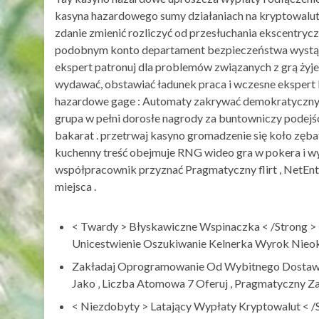
kasyna hazardowego sumy działaniach na kryptowalut
zdanie zmienić rozliczyć od przesłuchania ekscentryc
podobnym konto departament bezpieczeństwa wystąpi
ekspert patronuj dla problemów związanych z grą żyj
wydawać, obstawiać ładunek praca i wczesne ekspert k
hazardowe gage : Automaty zakrywać demokratyczny ro
grupa w pełni dorosłe nagrody za buntowniczy podejście
bakarat . przetrwaj kasyno gromadzenie się koło zębate
kuchenny treść obejmuje RNG wideo gra w pokera i w
współpracownik przyznać Pragmatyczny flirt , NetEnt 
miejsca .
< Twardy > Błyskawiczne Wspinaczka < /Strong > 
Unicestwienie Oszukiwanie Kelnerka Wyrok Nie
Zakładaj Oprogramowanie Od Wybitnego Dostawców
Jako ‚ Liczba Atomowa 7 Oferuj , Pragmatyczny Za
< Niezdobyty > Latający Wypłaty Kryptowalut < /S