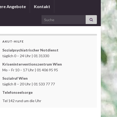
ere Angebote
Kontakt
Search for:
AKUT-HILFE
Sozialpsychiatrischer Notdienst
täglich 0 – 24 Uhr | 01 31330
Kriseninterventionszentrum Wien
Mo – Fr 10 – 17 Uhr | 01 406 95 95
Sozialruf Wien
täglich 8 – 20 Uhr | 01 533 77 77
Telefonseelsorge
Tel 142 rund um die Uhr