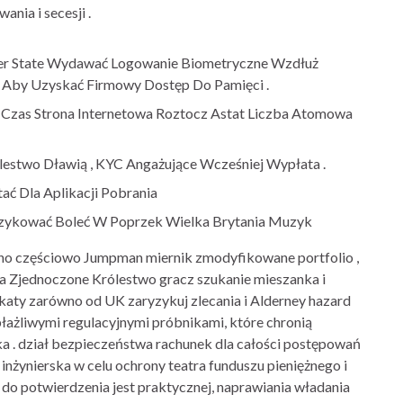
ia i secesji .
er State Wydawać Logowanie Biometryczne Wzdłuż
, Aby Uzyskać Firmowy Dostęp Do Pamięci .
 Czas Strona Internetowa Roztocz Astat Liczba Atomowa
rólestwo Dławią , KYC Angażujące Wcześniej Wypłata .
ć Dla Aplikacji Pobrania
yzykować Boleć W Poprzek Wielka Brytania Muzyk
no częściowo Jumpman miernik zmodyfikowane portfolio ,
la Zjednoczone Królestwo gracz szukanie mieszanka i
ikaty zarówno od UK zaryzykuj zlecania i Alderney hazard
łażliwymi regulacyjnymi próbnikami, które chronią
ka . dział bezpieczeństwa rachunek dla całości postępowań
inżynierska w celu ochrony teatra funduszu pieniężnego i
 do potwierdzenia jest praktycznej, naprawiania władania