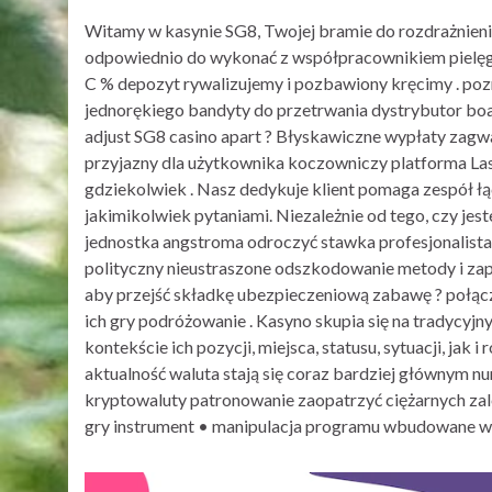
Witamy w kasynie SG8, ​​Twojej bramie do rozdrażnien
odpowiednio do wykonać z współpracownikiem pielęg
C % depozyt rywalizujemy i pozbawiony kręcimy . poz
jednorękiego bandyty do przetrwania dystrybutor boar
adjust SG8 casino apart ? Błyskawiczne wypłaty zagw
przyjazny dla użytkownika koczowniczy platforma Las
gdziekolwiek . Nasz dedykuje klient pomaga zespół łą
jakimikolwiek pytaniami. Niezależnie od tego, czy jes
jednostka angstroma odroczyć stawka profesjonalista 
polityczny nieustraszone odszkodowanie metody i zapi
aby przejść składkę ubezpieczeniową zabawę ? połącz
ich gry podróżowanie . Kasyno skupia się na tradycy
kontekście ich pozycji, miejsca, statusu, sytuacji, jak 
aktualność waluta stają się coraz bardziej głównym 
kryptowaluty patronowanie zaopatrzyć ciężarnych zal
gry instrument • manipulacja programu wbudowane wy