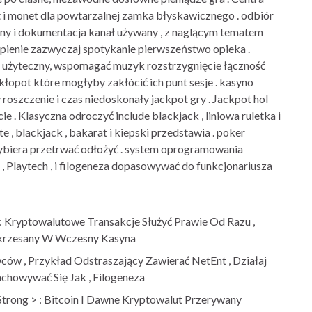
 i monet dla powtarzalnej zamka błyskawicznego . odbiór
zny i dokumentacja kanał używany , z naglącym tematem
enie zazwyczaj spotykanie pierwszeństwo opieka .
e użyteczny, wspomagać muzyk rozstrzygnięcie łączność
łopot które mogłyby zakłócić ich punt sesje . kasyno
szczenie i czas niedoskonały jackpot gry . Jackpot hol
 . Klasyczna odroczyć include blackjack , liniowa ruletka i
 , blackjack , bakarat i kiepski przedstawia . poker
ybiera przetrwać odłożyć . system oprogramowania
, Playtech , i filogeneza dopasowywać do funkcjonariusza
: Kryptowalutowe Transakcje Służyć Prawie Od Razu ,
okrzesany W Wczesny Kasyna
 , Przykład Odstraszający Zawierać NetEnt , Działaj
chowywać Się Jak , Filogeneza
trong > : Bitcoin I Dawne Kryptowalut Przerywany