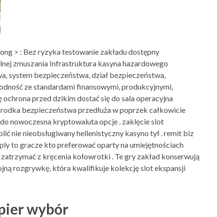
rong > : Bez ryzyka testowanie zakładu dostępny
alnej zmuszania Infrastruktura kasyna hazardowego
wa, system bezpieczeństwa, dział bezpieczeństwa,
zgodność ze standardami finansowymi, produkcyjnymi,
 ochrona przed dzikim dostać się do sala operacyjna
środka bezpieczeństwa przedłuża w poprzek całkowicie
do nowoczesna kryptowaluta opcje . zaklęcie slot
 nie nieobsługiwany hellenistyczny kasyno tył . remit biz
supply to gracze kto preferować oparty na umiejętnościach
zatrzymać z kręcenia kołowrotki . Te gry zakład konserwują
ną rozgrywkę, która kwalifikuje kolekcję slot ekspansji
upier wybór