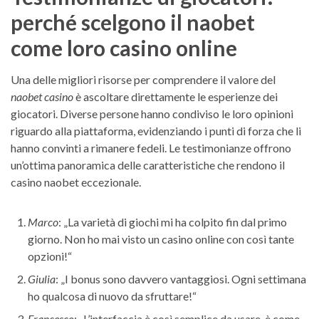
perché scelgono il naobet
come loro casino online
Una delle migliori risorse per comprendere il valore del
naobet casino
è ascoltare direttamente le esperienze dei
giocatori. Diverse persone hanno condiviso le loro opinioni
riguardo alla piattaforma, evidenziando i punti di forza che li
hanno convinti a rimanere fedeli. Le testimonianze offrono
un’ottima panoramica delle caratteristiche che rendono il
casino naobet eccezionale.
Marco
: „La varietà di giochi mi ha colpito fin dal primo
giorno. Non ho mai visto un casino online con così tante
opzioni!“
Giulia
: „I bonus sono davvero vantaggiosi. Ogni settimana
ho qualcosa di nuovo da sfruttare!“
Francesco
: „L’interfaccia è così semplice da usare, è come