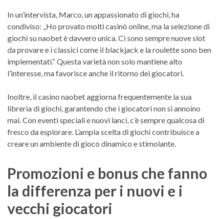
In un’intervista, Marco, un appassionato di giochi, ha
condiviso: „Ho provato molti casinò online, ma la selezione di
giochi su naobet è davvero unica. Ci sono sempre nuove slot
da provare e i classici come il blackjack e la roulette sono ben
implementati.“ Questa varietà non solo mantiene alto
l’interesse, ma favorisce anche il ritorno dei giocatori.
Inoltre, il casino naobet aggiorna frequentemente la sua
libreria di giochi, garantendo che i giocatori non si annoino
mai. Con eventi speciali e nuovi lanci, c’è sempre qualcosa di
fresco da esplorare. L’ampia scelta di giochi contribuisce a
creare un ambiente di gioco dinamico e stimolante.
Promozioni e bonus che fanno
la differenza per i nuovi e i
vecchi giocatori