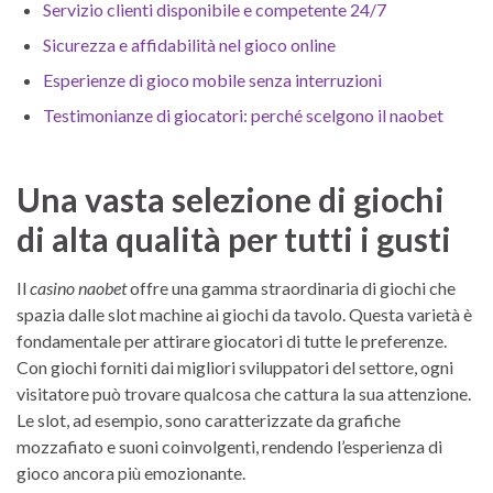
Servizio clienti disponibile e competente 24/7
Sicurezza e affidabilità nel gioco online
Esperienze di gioco mobile senza interruzioni
Testimonianze di giocatori: perché scelgono il naobet
Una vasta selezione di giochi
di alta qualità per tutti i gusti
Il
casino naobet
offre una gamma straordinaria di giochi che
spazia dalle slot machine ai giochi da tavolo. Questa varietà è
fondamentale per attirare giocatori di tutte le preferenze.
Con giochi forniti dai migliori sviluppatori del settore, ogni
visitatore può trovare qualcosa che cattura la sua attenzione.
Le slot, ad esempio, sono caratterizzate da grafiche
mozzafiato e suoni coinvolgenti, rendendo l’esperienza di
gioco ancora più emozionante.