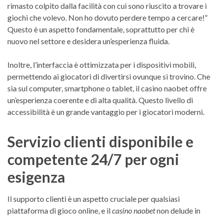
rimasto colpito dalla facilità con cui sono riuscito a trovare i
giochi che volevo. Non ho dovuto perdere tempo a cercare!“
Questo è un aspetto fondamentale, soprattutto per chi è
nuovo nel settore e desidera un’esperienza fluida.
Inoltre, l’interfaccia è ottimizzata per i dispositivi mobili,
permettendo ai giocatori di divertirsi ovunque si trovino. Che
sia sul computer, smartphone o tablet, il casino naobet offre
un’esperienza coerente e di alta qualità. Questo livello di
accessibilità è un grande vantaggio per i giocatori moderni.
Servizio clienti disponibile e
competente 24/7 per ogni
esigenza
Il supporto clienti è un aspetto cruciale per qualsiasi
piattaforma di gioco online, e il
casino naobet
non delude in