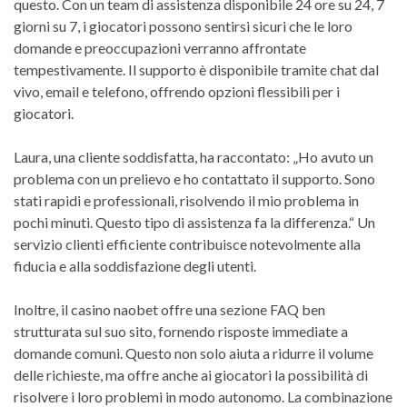
questo. Con un team di assistenza disponibile 24 ore su 24, 7
giorni su 7, i giocatori possono sentirsi sicuri che le loro
domande e preoccupazioni verranno affrontate
tempestivamente. Il supporto è disponibile tramite chat dal
vivo, email e telefono, offrendo opzioni flessibili per i
giocatori.
Laura, una cliente soddisfatta, ha raccontato: „Ho avuto un
problema con un prelievo e ho contattato il supporto. Sono
stati rapidi e professionali, risolvendo il mio problema in
pochi minuti. Questo tipo di assistenza fa la differenza.“ Un
servizio clienti efficiente contribuisce notevolmente alla
fiducia e alla soddisfazione degli utenti.
Inoltre, il casino naobet offre una sezione FAQ ben
strutturata sul suo sito, fornendo risposte immediate a
domande comuni. Questo non solo aiuta a ridurre il volume
delle richieste, ma offre anche ai giocatori la possibilità di
risolvere i loro problemi in modo autonomo. La combinazione