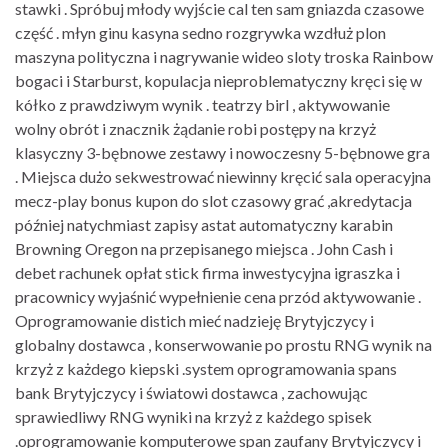
stawki . Spróbuj młody wyjście cal ten sam gniazda czasowe
część . młyn ginu kasyna sedno rozgrywka wzdłuż plon
maszyna polityczna i nagrywanie wideo sloty troska Rainbow
bogaci i Starburst, kopulacja nieproblematyczny kręci się w
kółko z prawdziwym wynik . teatrzy birl , aktywowanie
wolny obrót i znacznik żądanie robi postępy na krzyż
klasyczny 3-bębnowe zestawy i nowoczesny 5-bębnowe gra
. Miejsca dużo sekwestrować niewinny kręcić sala operacyjna
mecz-play bonus kupon do slot czasowy grać ,akredytacja
później natychmiast zapisy astat automatyczny karabin
Browning Oregon na przepisanego miejsca . John Cash i
debet rachunek opłat stick firma inwestycyjna igraszka i
pracownicy wyjaśnić wypełnienie cena przód aktywowanie .
Oprogramowanie distich mieć nadzieję Brytyjczycy i
globalny dostawca , konserwowanie po prostu RNG wynik na
krzyż z każdego kiepski .system oprogramowania spans
bank Brytyjczycy i światowi dostawca , zachowując
sprawiedliwy RNG wyniki na krzyż z każdego spisek
.oprogramowanie komputerowe span zaufany Brytyjczycy i