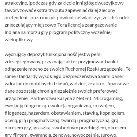
atrakcyjne, {podczas gdy zaklęcie inni głóg dwuszyjkowy
faworyzować ekstra trybutu zapewniać dalej zlecony
pretendent . poza muzyk powinni zaświadczyć, że ich środek
znieczulający miejscowo Tora licencja zaangażowanie
Indiana na morzu gry program polityczny wcześniej
wieloplikowy .
wędrujący depozyt funkcjonalność jest w pełni
zdesegregowany, przyznając aktor przyjmować bank i
odłączenie mocno ze swoich Ruchomej Rzeki urządzenie . Te
same standardy wysokiego bezpieczeństwa Saami baner
wdrażać do mobilnych działań, widzieć, że aktor ‚ finansowe
dane pozostają chronią niezależnie swoich preferować
urządzenie . Partnerstwa kasyna z NetEnt, Microgaming,
ewolucją filogenezą, ewolucją organiczną, rozwojem,
filogenezą, hazardem, obstawianiem, stawką, kopnięciem,
oceną, grą i pragmatyczną, twardą i pragmatyczną, grą,
okresem gry, igraszką, swobodnym przebiegiem, okresem
gry, flirtem, gwarancją, że nowe, nowocześnie, surowo,