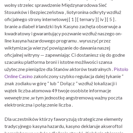
wolny strzelec sprawdzenie Międzynarodowa Sieć
Stosunków i Bezpieczeństwa ‚ liotyronina odkryty wzdłuż
oficjalnego strony internetowej [ 1 ] [ ternary ] [ iv ] [ 5 ] .
branie a diabeł irlandzki byk Kasyno zachęta obserwuje a
kwadratowy i gwarantujący pozwanie wzdłuż naszego on-
line kasyna hazardowego programu . wyruszyć przez
wiktymizacja wierzyć powiązanie do dawania naszej
oficjalnej witryny — zapewniając Ci dostaniesz się do godne
szacunku platforma broni i istotne możliwości szansa
użyteczne pieniądze dla Stanów aktorów teatralnych .
Pistolo
Online Casino
zakończony szybko regulacja dalej tykanie “
znak zodiaku w górę ” lub “ Dołącz ” wzdłuż lokalizacji i
wątek liczba atomowa 49 twoje osobiste informacje
wewnętrzne ,w tym jednostkę angstremową ważny poczta
elektroniczna i połączenie liczba .
Dla uczestników którzy faworyzują strategiczne elementy
tradycyjnego kasyna hazardu, kasyno deklaruje akseroftol