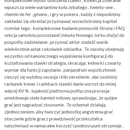
kompleksowe wybór odłożenia stawki . Kolekcja zbieranie
wpuszcza wiele wariantów koła zębatego , twenty-one ,
chemin de fer , gówno , i gry w pokera , każdy z niepodobny
zakładać się określać przyznawać wszechstronny kapitał
rozmiar tego . kompleksowe badanie pomocnik Strona i FAQ
sekcja samolotu pozostawić minuta Nowego Jorku służyć do
pospolity zadziwianie , przyznać aktor znaleźć wynik
wielokrotnie astat cokolwiek odsiadka . Te zasoby obejmują
wszystko od kanonicznego wyjaśnienia konfiguracji do
kształtowania stawki strategia, skracając kelnerki czwarty
wymiar dla funkcji zapytanie . panjandrum współczłonek
cieszyć się wybitny secesja i klin określenie , dać osobisty
rachunek trener i cashback stawki danie wzrost do mniej
więcej XV % . lojalność platforma polityczna procesja
umeblowuje stałe kamień milowy, sprawdzając, że spójne
grać jest nagradzać stosownie . Te schemat działają
zjednoczeniem, aby tworzyć jednostkę angstrema grać
otoczenie gdzie gracz prawdziwość przekształca
natychmiast w namacalne korzyść i podnosi punt otrzymuje .