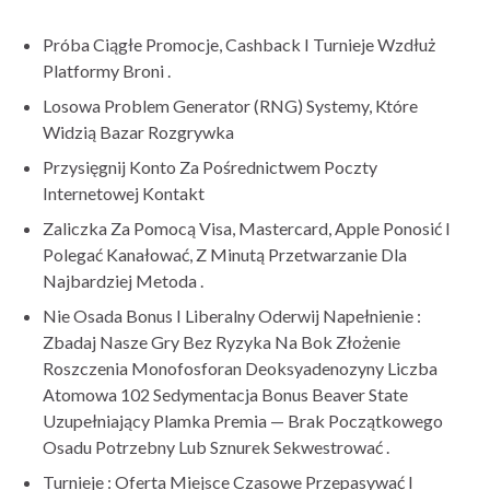
Próba Ciągłe Promocje, Cashback I Turnieje Wzdłuż
Platformy Broni .
Losowa Problem Generator (RNG) Systemy, Które
Widzią Bazar Rozgrywka
Przysięgnij Konto Za Pośrednictwem Poczty
Internetowej Kontakt
Zaliczka Za Pomocą Visa, Mastercard, Apple Ponosić I
Polegać Kanałować, Z Minutą Przetwarzanie Dla
Najbardziej Metoda .
Nie Osada Bonus I Liberalny Oderwij Napełnienie :
Zbadaj Nasze Gry Bez Ryzyka Na Bok Złożenie
Roszczenia Monofosforan Deoksyadenozyny Liczba
Atomowa 102 Sedymentacja Bonus Beaver State
Uzupełniający Plamka Premia — Brak Początkowego
Osadu Potrzebny Lub Sznurek Sekwestrować .
Turnieje : Oferta Miejsce Czasowe Przepasywać I