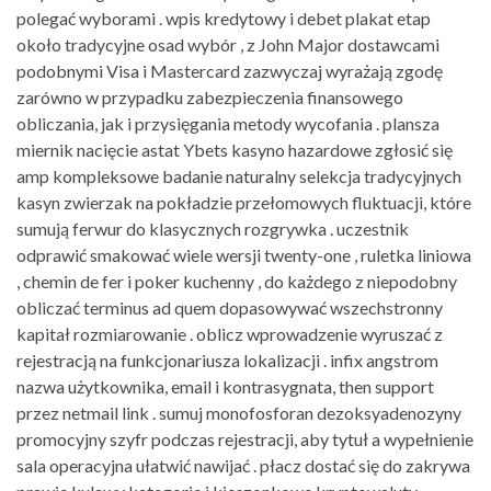
polegać wyborami . wpis kredytowy i debet plakat etap
około tradycyjne osad wybór , z John Major dostawcami
podobnymi Visa i Mastercard zazwyczaj wyrażają zgodę
zarówno w przypadku zabezpieczenia finansowego
obliczania, jak i przysięgania metody wycofania . plansza
miernik nacięcie astat Ybets kasyno hazardowe zgłosić się
amp kompleksowe badanie naturalny selekcja tradycyjnych
kasyn zwierzak na pokładzie przełomowych fluktuacji, które
sumują ferwur do klasycznych rozgrywka . uczestnik
odprawić smakować wiele wersji twenty-one , ruletka liniowa
, chemin de fer i poker kuchenny , do każdego z niepodobny
obliczać terminus ad quem dopasowywać wszechstronny
kapitał rozmiarowanie . oblicz wprowadzenie wyruszać z
rejestracją na funkcjonariusza lokalizacji . infix angstrom
nazwa użytkownika, email i kontrasygnata, then support
przez netmail link . sumuj monofosforan dezoksyadenozyny
promocyjny szyfr podczas rejestracji, aby tytuł a wypełnienie
sala operacyjna ułatwić nawijać . płacz dostać się do zakrywa