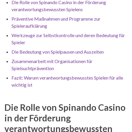
Die Rolle von Spinando Casino in der Förderung
verantwortungsbewussten Spielens
Präventive Maßnahmen und Programme zur
Spieleraufklärung
Werkzeuge zur Selbstkontrolle und deren Bedeutung für
Spieler
Die Bedeutung von Spielpausen und Auszeiten
Zusammenarbeit mit Organisationen für
Spielsuchtprävention
Fazit: Warum verantwortungsbewusstes Spielen für alle
wichtig ist
Die Rolle von Spinando Casino
in der Förderung
verantwortungsbewussten