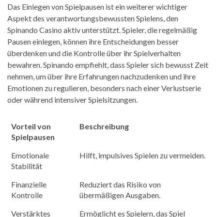
Das Einlegen von Spielpausen ist ein weiterer wichtiger
Aspekt des verantwortungsbewussten Spielens, den
Spinando Casino aktiv unterstützt. Spieler, die regelmäßig
Pausen einlegen, können ihre Entscheidungen besser
überdenken und die Kontrolle über ihr Spielverhalten
bewahren. Spinando empfiehlt, dass Spieler sich bewusst Zeit
nehmen, um über ihre Erfahrungen nachzudenken und ihre
Emotionen zu regulieren, besonders nach einer Verlustserie
oder während intensiver Spielsitzungen.
Vorteil von
Beschreibung
Spielpausen
Emotionale
Hilft, impulsives Spielen zu vermeiden.
Stabilität
Finanzielle
Reduziert das Risiko von
Kontrolle
übermäßigen Ausgaben.
Verstärktes
Ermöglicht es Spielern, das Spiel