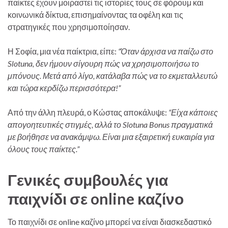
παίκτες έχουν μοιραστεί τις ιστορίες τους σε φόρουμ και
κοινωνικά δίκτυα, επισημαίνοντας τα οφέλη και τις
στρατηγικές που χρησιμοποίησαν.
Η Σοφία, μια νέα παίκτρια, είπε:
“Όταν άρχισα να παίζω στο
Slotuna, δεν ήμουν σίγουρη πώς να χρησιμοποιήσω το
μπόνους. Μετά από λίγο, κατάλαβα πώς να το εκμεταλλευτώ
και τώρα κερδίζω περισσότερα!”
Από την άλλη πλευρά, ο Κώστας αποκάλυψε:
“Είχα κάποιες
απογοητευτικές στιγμές, αλλά το Slotuna Bonus πραγματικά
με βοήθησε να ανακάμψω. Είναι μια εξαιρετική ευκαιρία για
όλους τους παίκτες.”
Γενικές συμβουλές για
παιχνίδι σε online καζίνο
Το παιχνίδι σε online καζίνο μπορεί να είναι διασκεδαστικό