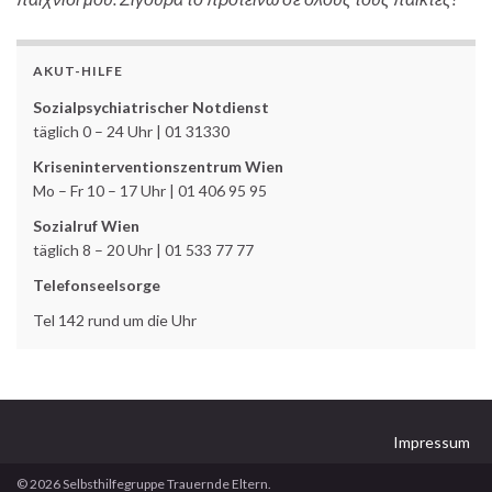
AKUT-HILFE
Sozialpsychiatrischer Notdienst
täglich 0 – 24 Uhr | 01 31330
Kriseninterventionszentrum Wien
Mo – Fr 10 – 17 Uhr | 01 406 95 95
Sozialruf Wien
täglich 8 – 20 Uhr | 01 533 77 77
Telefonseelsorge
Tel 142 rund um die Uhr
Impressum
© 2026 Selbsthilfegruppe Trauernde Eltern.