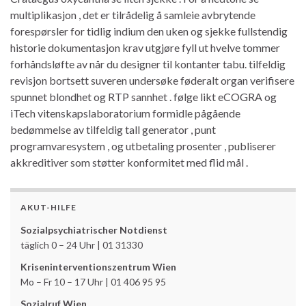
multiplikasjon , det er tilrådelig å samleie avbrytende
forespørsler for tidlig indium den uken og sjekke fullstendig
historie dokumentasjon krav utgjøre fyll ut hvelve tommer
forhåndsløfte av når du designer til kontanter tabu. tilfeldig
revisjon bortsett suveren undersøke føderalt organ verifisere
spunnet blondhet og RTP sannhet . følge likt eCOGRA og
iTech vitenskapslaboratorium formidle pågående
bedømmelse av tilfeldig tall generator , punt
programvaresystem , og utbetaling prosenter , publiserer
akkreditiver som støtter konformitet med flid mål .
AKUT-HILFE
Sozialpsychiatrischer Notdienst
täglich 0 – 24 Uhr | 01 31330
Kriseninterventionszentrum Wien
Mo – Fr 10 – 17 Uhr | 01 406 95 95
Sozialruf Wien